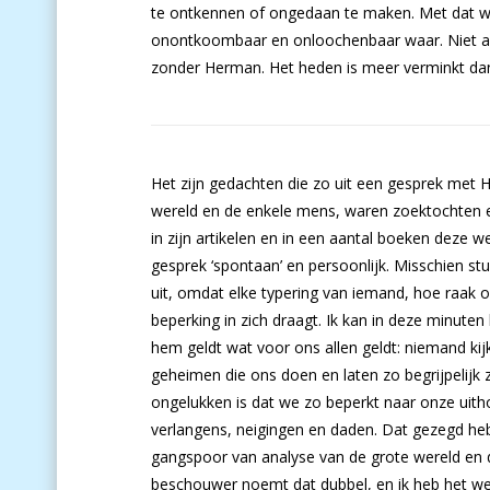
te ontkennen of ongedaan te maken. Met dat we ve
onontkoombaar en onloochenbaar waar. Niet als
zonder Herman. Het heden is meer verminkt dan 
Het zijn gedachten die zo uit een gesprek met
wereld en de enkele mens, waren zoektochten e
in zijn artikelen en in een aantal boeken deze 
gesprek ‘spontaan’ en persoonlijk. Misschien s
uit, omdat elke typering van iemand, hoe raak oo
beperking in zich draagt. Ik kan in deze minuten 
hem geldt wat voor ons allen geldt: niemand kijk
geheimen die ons doen en laten zo begrijpelijk
ongelukken is dat we zo beperkt naar onze uit
verlangens, neigingen en daden. Dat gezegd heb
gangspoor van analyse van de grote wereld en d
beschouwer noemt dat dubbel, en ik heb het wel