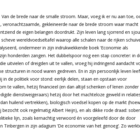
. Van de brede naar de smalle stroom. Maar, voeg ik er nu aan toe, o
e, veronachtzaamde, gekleineerde naar de brede stroom waar macht 
ontziend de eigen belangen doordrukt. Zijn leven lang sjorrend en sj
scheve wereldvoedseltafel waarop alle schalen naar de rijken schuiv
alyseerd, ondermeer in zijn indrukwekkende boek ‘Economie als
 zijn honderden zangen. Het dubbelspoor nog een stap concreter: in d
ie uitvielen of dreigden uit te vallen, vroeg hij indringend aandacht v
ke structuren in nood waren gedreven. En in zijn persoonlijk leven leef
j in de politiek voor stond: eerlijk delen, staan en opstaan voor
om te vallen, hetzij financieel (en dan altijd schenken of lenen zonder
edigde dienstweigeraars) hetzij door het machteloze geweld in relaties
an huilend vertrekken), biologisch voedsel kopen op de markt (hoew
hij bezocht ook regelmatig Albert Heijn), en als dikke rode draad: sober
olitieke lijn, zoals kernachtig verwoord én voorgeleefd door de door
Tinbergen in zijn adagium ‘De economie van het genoeg’. Zo werkte