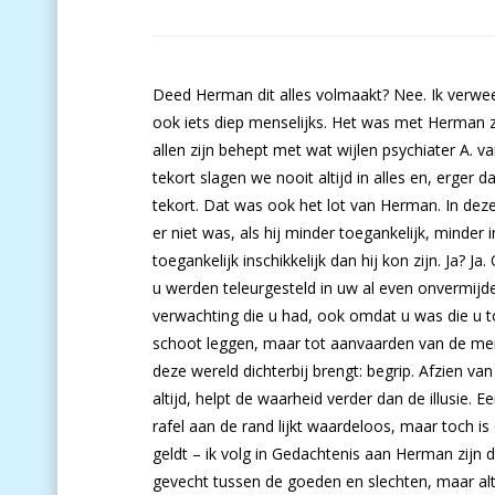
Deed Herman dit alles volmaakt? Nee. Ik verwee
ook iets diep menselijks. Het was met Herman zo
allen zijn behept met wat wijlen psychiater A. 
tekort slagen we nooit altijd in alles en, erger
tekort. Dat was ook het lot van Herman. In dez
er niet was, als hij minder toegankelijk, minder
toegankelijk inschikkelijk dan hij kon zijn. Ja?
u werden teleurgesteld in uw al even onvermijde
verwachting die u had, ook omdat u was die u to
schoot leggen, maar tot aanvaarden van de mense
deze wereld dichterbij brengt: begrip. Afzien va
altijd, helpt de waarheid verder dan de illusie
rafel aan de rand lijkt waardeloos, maar toch i
geldt – ik volg in Gedachtenis aan Herman zijn d
gevecht tussen de goeden en slechten, maar al