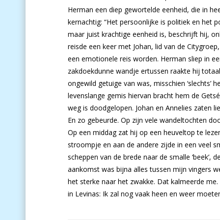
Herman een diep gewortelde eenheid, die in hee
kernachtig: “Het persoonlijke is politiek en het 
maar juist krachtige eenheid is, beschrijft hij,
reisde een keer met Johan, lid van de Citygroep
een emotionele reis worden. Herman sliep in een
zakdoekdunne wandje ertussen raakte hij totaal v
ongewild getuige van was, misschien ‘slechts’ he
levenslange gemis hiervan bracht hem de Getsé
weg is doodgelopen. Johan en Annelies zaten lief
En zo gebeurde. Op zijn vele wandeltochten door
Op een middag zat hij op een heuveltop te leze
stroompje en aan de andere zijde in een veel s
scheppen van de brede naar de smalle ‘beek’, d
aankomst was bijna alles tussen mijn vingers we
het sterke naar het zwakke. Dat kalmeerde me. Ik
in Levinas: Ik zal nog vaak heen en weer moeten