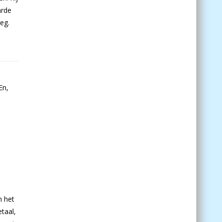
arde
eg.
En,
n het
taal,