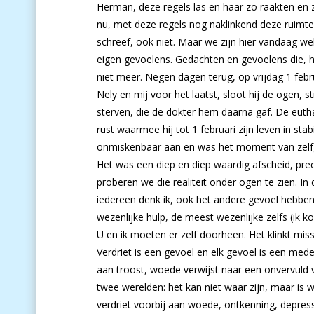
Herman, deze regels las en haar zo raakten en 
nu, met deze regels nog naklinkend deze ruimte, 
schreef, ook niet. Maar we zijn hier vandaag w
eigen gevoelens. Gedachten en gevoelens die, h
niet meer. Negen dagen terug, op vrijdag 1 febr
Nely en mij voor het laatst, sloot hij de ogen, 
sterven, die de dokter hem daarna gaf. De eut
rust waarmee hij tot 1 februari zijn leven in sta
onmiskenbaar aan en was het moment van zelfge
Het was een diep en diep waardig afscheid, pre
proberen we die realiteit onder ogen te zien. In 
iedereen denk ik, ook het andere gevoel hebben:
wezenlijke hulp, de meest wezenlijke zelfs (ik ko
U en ik moeten er zelf doorheen. Het klinkt missc
Verdriet is een gevoel en elk gevoel is een mede
aan troost, woede verwijst naar een onvervuld ve
twee werelden: het kan niet waar zijn, maar is w
verdriet voorbij aan woede, ontkenning, depress