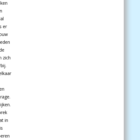
nken
an
al
s er
rouw
deden
 de
n zich
ij.
elkaar
een
drage.
ijken.
brek
at in
is
beren