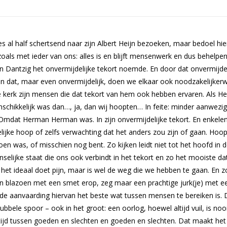
s al half schertsend naar zijn Albert Heijn bezoeken, maar bedoel hi
als met ieder van ons: alles is en blijft mensenwerk en dus behelpen
van Dantzig het onvermijdelijke tekort noemde. En door dat onvermijdel
 dan dat, maar even onvermijdelijk, doen we elkaar ook noodzakelijkerw
e kerk zijn mensen die dat tekort van hem ook hebben ervaren. Als 
 inschikkelijk was dan…, ja, dan wij hoopten… In feite: minder aanwezig
 Ja. Omdat Herman Herman was. In zijn onvermijdelijke tekort. En enkele
lijke hoop of zelfs verwachting dat het anders zou zijn of gaan. Hoo
en was, of misschien nog bent. Zo kijken leidt niet tot het hoofd in 
lijke staat die ons ook verbindt in het tekort en zo het mooiste dat
n het ideaal doet pijn, maar is wel de weg die we hebben te gaan. En z
. Een blazoen met een smet erop, zeg maar een prachtige jurk(je) met e
s de aanvaarding hiervan het beste wat tussen mensen te bereiken is. 
ubbele spoor – ook in het groot: een oorlog, hoewel altijd vuil, is noo
tijd tussen goeden en slechten en goeden en slechten. Dat maakt het