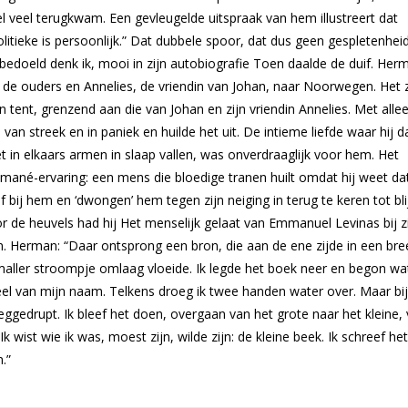
l veel terugkwam. Een gevleugelde uitspraak van hem illustreert dat
politieke is persoonlijk.” Dat dubbele spoor, dat dus geen gespletenhei
 onbedoeld denk ik, mooi in zijn autobiografie Toen daalde de duif. Her
, de ouders en Annelies, de vriendin van Johan, naar Noorwegen. Het
 tent, grenzend aan die van Johan en zijn vriendin Annelies. Met alle
an streek en in paniek en huilde het uit. De intieme liefde waar hij d
t in elkaars armen in slaap vallen, was onverdraaglijk voor hem. Het
mané-ervaring: een mens die bloedige tranen huilt omdat hij weet da
 bij hem en ‘dwongen’ hem tegen zijn neiging in terug te keren tot bli
 de heuvels had hij Het menselijk gelaat van Emmanuel Levinas bij z
n. Herman: “Daar ontsprong een bron, die aan de ene zijde in een bre
maller stroompje omlaag vloeide. Ik legde het boek neer en begon wa
eel van mijn naam. Telkens droeg ik twee handen water over. Maar bij
ggedrupt. Ik bleef het doen, overgaan van het grote naar het kleine,
 wist wie ik was, moest zijn, wilde zijn: de kleine beek. Ik schreef he
.”