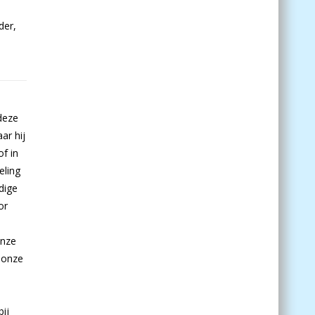
der,
deze
ar hij
f in
eling
dige
or
onze
 onze
ij