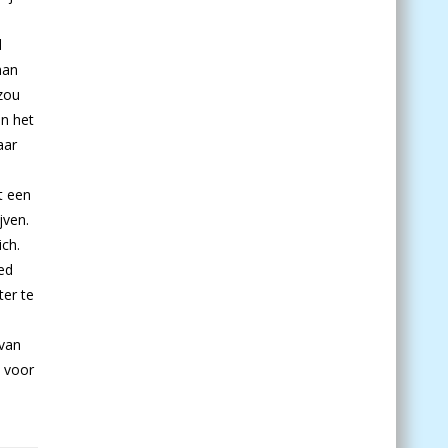
d
man
 zou
en het
aar
t een
jven.
ich.
ed
ter te
 van
t voor