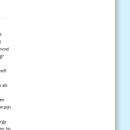
t
t
evoel
g?
eeft
 als
ken
e pijn
örgy
n: hij