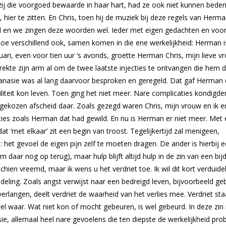
zij die voorgoed bewaarde in haar hart, had ze ook niet kunnen bede
hier te zitten. En Chris, toen hij de muziek bij deze regels van Herm
el en we zingen deze woorden wel. Ieder met eigen gedachten en voor
oe verschillend ook, samen komen in die ene werkelijkheid: Herman i
uari, even voor tien uur ‘s avonds, groette Herman Chris, mijn lieve v
strekte zijn arm al om de twee laatste injecties te ontvangen die hem 
hanasie was al lang daarvoor besproken en geregeld. Dat gaf Herman
biliteit kon leven. Toen ging het niet meer. Nare complicaties kondigde
kozen afscheid daar. Zoals gezegd waren Chris, mijn vrouw en ik erb
cies zoals Herman dat had gewild. En nu is Herman er niet meer. Met 
dat ‘met elkaar’ zit een begin van troost. Tegelijkertijd zal menigeen,
 het gevoel de eigen pijn zelf te moeten dragen. De ander is hierbij 
m daar nog op terug), maar hulp blijft altijd hulp in de zin van een bij
hien vreemd, maar ik wens u het verdriet toe. Ik wil dit kort verduidel
deling. Zoals angst verwijst naar een bedreigd leven, bijvoorbeeld ge
rlangen, deelt verdriet de waarheid van het verlies mee. Verdriet sta
el waar. Wat niet kon of mocht gebeuren, is wel gebeurd. In deze zin 
ie, allemaal heel nare gevoelens die ten diepste de werkelijkheid pro