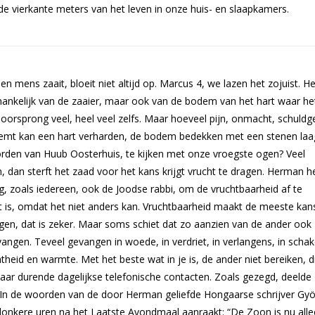
 de vierkante meters van het leven in onze huis- en slaapkamers.
n mens zaait, bloeit niet altijd op. Marcus 4, we lazen het zojuist. He
fhankelijk van de zaaier, maar ook van de bodem van het hart waar he
n oorsprong veel, heel veel zelfs. Maar hoeveel pijn, onmacht, schuldg
emt kan een hart verharden, de bodem bedekken met een stenen laa
rden van Huub Oosterhuis, te kijken met onze vroegste ogen? Veel
, dan sterft het zaad voor het kans krijgt vrucht te dragen. Herman h
, zoals iedereen, ook de Joodse rabbi, om de vruchtbaarheid af te
et is, omdat het niet anders kan. Vruchtbaarheid maakt de meeste kans
gen, dat is zeker. Maar soms schiet dat zo aanzien van de ander ook
angen. Teveel gevangen in woede, in verdriet, in verlangens, in scha
heid en warmte. Met het beste wat in je is, de ander niet bereiken, di
jaar durende dagelijkse telefonische contacten. Zoals gezegd, deelde
. In de woorden van de door Herman geliefde Hongaarse schrijver Gy
donkere uren na het Laatste Avondmaal aanraakt: “De Zoon is nu allee