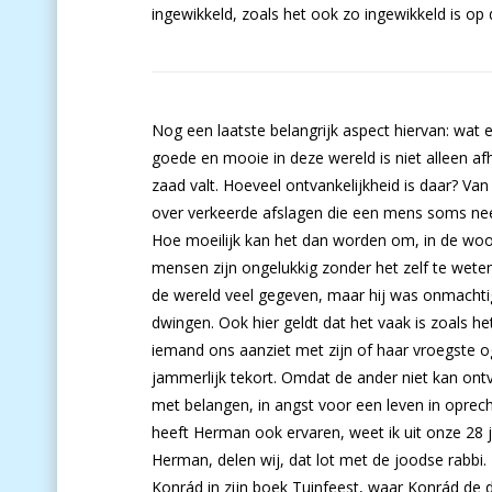
ingewikkeld, zoals het ook zo ingewikkeld is op
Nog een laatste belangrijk aspect hiervan: wat ee
goede en mooie in deze wereld is niet alleen a
zaad valt. Hoeveel ontvankelijkheid is daar? Va
over verkeerde afslagen die een mens soms ne
Hoe moeilijk kan het dan worden om, in de woo
mensen zijn ongelukkig zonder het zelf te weten
de wereld veel gegeven, maar hij was onmachtig
dwingen. Ook hier geldt dat het vaak is zoals h
iemand ons aanziet met zijn of haar vroegste o
jammerlijk tekort. Omdat de ander niet kan ontv
met belangen, in angst voor een leven in oprecht
heeft Herman ook ervaren, weet ik uit onze 28 
Herman, delen wij, dat lot met de joodse rabbi
Konrád in zijn boek Tuinfeest, waar Konrád de 