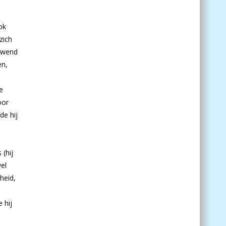
ok
zich
ouwend
en,
e
oor
de hij
 (hij
el
heid,
 hij