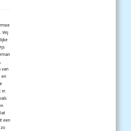
ermee
. Wij
ijke
ijs
Herman
,
n van
p en
de
 in
oals
en
Dat
it een
 zo