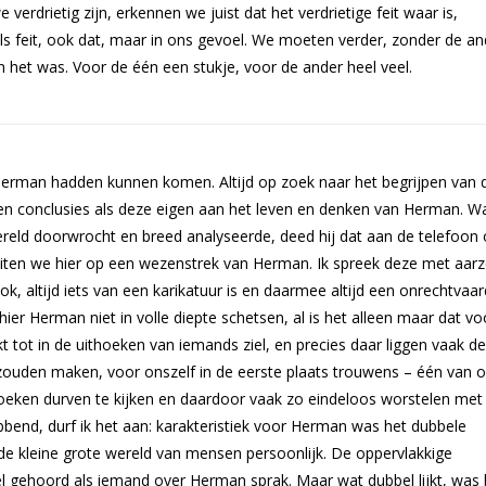
rdrietig zijn, erkennen we juist dat het verdrietige feit waar is,
 feit, ook dat, maar in ons gevoel. We moeten verder, zonder de an
het was. Voor de één een stukje, voor de ander heel veel.
 Herman hadden kunnen komen. Altijd op zoek naar het begrijpen van 
n conclusies als deze eigen aan het leven en denken van Herman. Wa
wereld doorwrocht en breed analyseerde, deed hij dat aan de telefoon o
tuiten we hier op een wezenstrek van Herman. Ik spreek deze met aarz
k, altijd iets van een karikatuur is en daarmee altijd een onrechtvaar
hier Herman niet in volle diepte schetsen, al is het alleen maar dat vo
t tot in de uithoeken van iemands ziel, en precies daar liggen vaak de
 zouden maken, voor onszelf in de eerste plaats trouwens – één van 
hoeken durven te kijken en daardoor vaak zo eindeloos worstelen met
bend, durf ik het aan: karakteristiek voor Herman was het dubbele
e kleine grote wereld van mensen persoonlijk. De oppervlakkige
 gehoord als iemand over Herman sprak. Maar wat dubbel lijkt, was b